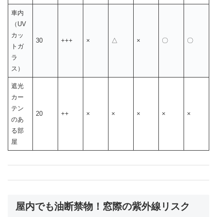
車内
（UV
カッ
30
+++
×
△
×
〇
〇
トガ
ラ
ス）
遮光
カー
テン
20
++
×
×
×
×
×
のあ
る部
屋
屋内でも油断禁物！窓際の紫外線リスク