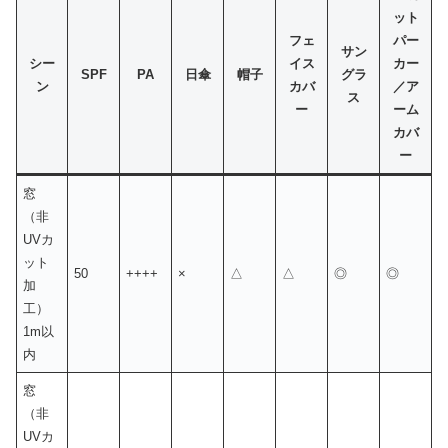
ット
フェ
パー
サン
シー
イス
カー
SPF
PA
日傘
帽子
グラ
ン
カバ
／ア
ス
ー
ーム
カバ
ー
窓
（非
UVカ
ット
50
++++
×
△
△
◎
◎
加
工）
1m以
内
窓
（非
UVカ