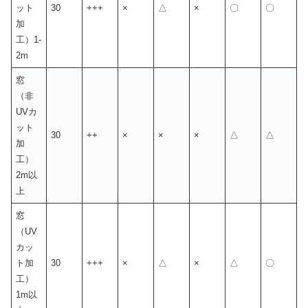
ット
30
+++
×
△
×
〇
〇
加
工）1-
2m
窓
（非
UVカ
ット
30
++
×
×
×
△
△
加
工）
2m以
上
窓
（UV
カッ
ト加
30
+++
×
△
×
△
〇
工）
1m以