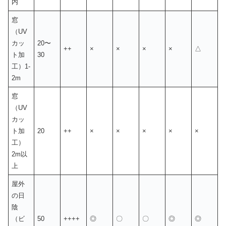
内
窓
（UV
カッ
20〜
++
×
×
×
×
△
ト加
30
工）1-
2m
窓
（UV
カッ
ト加
20
++
×
×
×
×
×
工）
2m以
上
屋外
の日
陰
（ビ
50
++++
◎
〇
〇
◎
◎