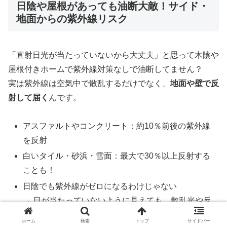
日陰や屋根があっても油断大敵！サイド・
地面からの紫外線リスク
「直射日光が当たっていないから大丈夫」と思って木陰や
屋根付きホームで紫外線対策なしで油断してません？
実は紫外線は空気中で散乱するだけでなく、
地面や壁で反
射して届く
んです。
アスファルトやコンクリート：約10％前後の紫外線
を反射
白いタイル・砂浜・雪面：最大で30％以上反射する
ことも！
日陰でも紫外線がゼロになるわけじゃない
→ 日が当たっていないように見えても、散乱光や反
射光が四方八方から入り込み、肌に届いている
ホーム
検索
トップ
サイドバー