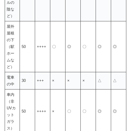
ルの
陰な
ど）
屋外
屋根
の下
（駅
50
++++
〇
◎
〇
◎
◎
ホー
ムな
ど）
電車
30
+++
×
×
×
△
△
の中
車内
（非
UVカ
50
++++
×
〇
〇
◎
◎
ット
ガラ
ス）