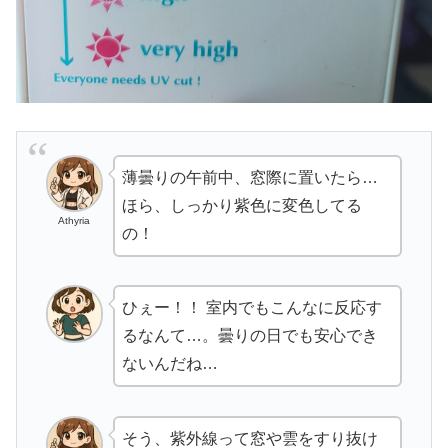
薄曇りの午前中、窓際に置いたら…
ほら、しっかり紫色に変色してる
Athyria
の！
ひぇー！！ 室内でもこんなに反応す
るなんて…。曇りの日でも安心でき
ないんだね…
そう、紫外線って窓や雲をすり抜け